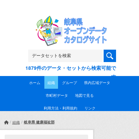
Skip to main content
1879件のデータ・セットから検索可能で
す
ホーム
組織
グループ
県内広域データ
市町村データ
地図で見る
利用方法・利用規約
リンク
岐阜県 健康福祉部
組織