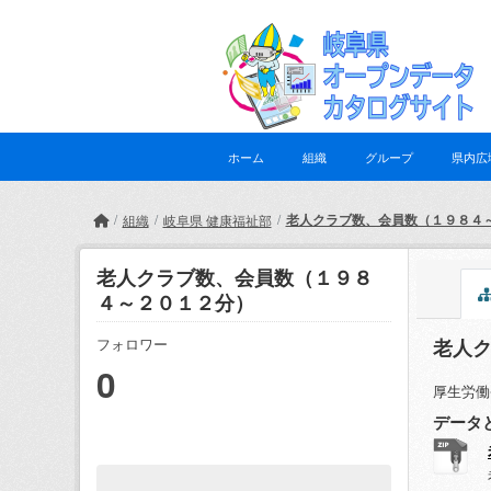
Skip to main content
ホーム
組織
グループ
県内広
老人クラブ数、会員数（１９８４
組織
岐阜県 健康福祉部
老人クラブ数、会員数（１９８
４～２０１２分）
老人
フォロワー
0
厚生労働
データ