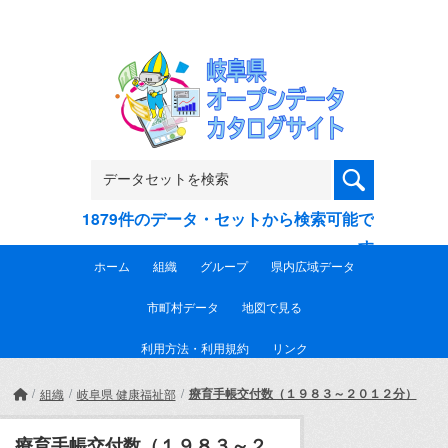
Skip to main content
1879件のデータ・セットから検索可能で
す
ホーム
組織
グループ
県内広域データ
市町村データ
地図で見る
利用方法・利用規約
リンク
療育手帳交付数（１９８３～２０１２分）
組織
岐阜県 健康福祉部
療育手帳交付数（１９８３～２