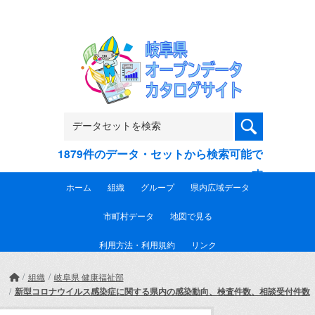
Skip to main content
1879件のデータ・セットから検索可能で
す
ホーム
組織
グループ
県内広域データ
市町村データ
地図で見る
利用方法・利用規約
リンク
組織
岐阜県 健康福祉部
新型コロナウイルス感染症に関する県内の感染動向、検査件数、相談受付件数