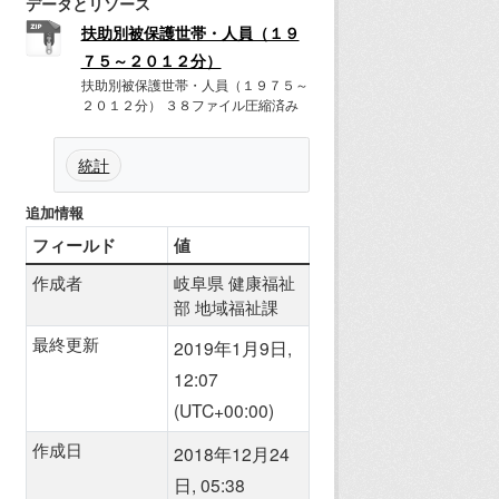
データとリソース
扶助別被保護世帯・人員（１９
７５～２０１２分）
扶助別被保護世帯・人員（１９７５～
２０１２分） ３８ファイル圧縮済み
統計
追加情報
フィールド
値
作成者
岐阜県 健康福祉
部 地域福祉課
最終更新
2019年1月9日,
12:07
(UTC+00:00)
作成日
2018年12月24
日, 05:38