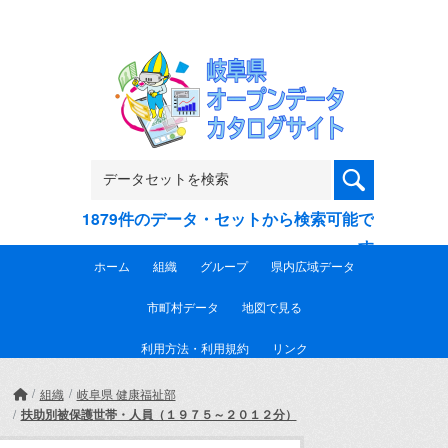
Skip to main content
1879件のデータ・セットから検索可能で
す
ホーム
組織
グループ
県内広域データ
市町村データ
地図で見る
利用方法・利用規約
リンク
組織
岐阜県 健康福祉部
扶助別被保護世帯・人員（１９７５～２０１２分）