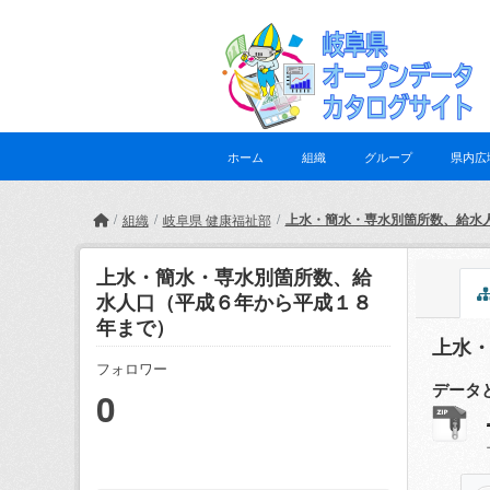
Skip to main content
ホーム
組織
グループ
県内広
上水・簡水・専水別箇所数、給水
組織
岐阜県 健康福祉部
上水・簡水・専水別箇所数、給
水人口（平成６年から平成１８
年まで）
上水
フォロワー
データ
0