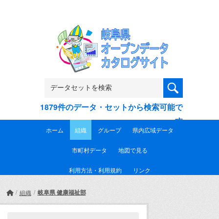
Skip to main content
1879件のデータ・セットから検索可能で
す
ホーム
組織
グループ
県内広域データ
市町村データ
地図で見る
利用方法・利用規約
リンク
岐阜県 健康福祉部
組織