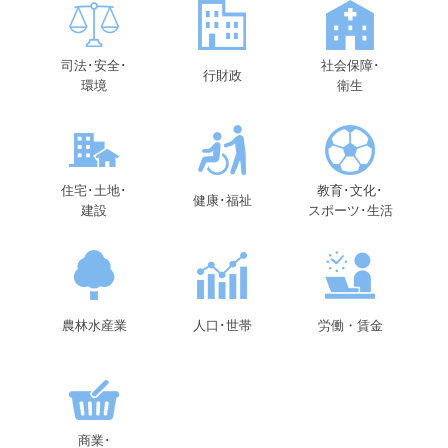
頭
で
す
。
司法･安全･
社会保障･
行財政
環境
衛生
住宅･土地･
教育･文化･
健康･福祉
建設
スポーツ･生活
農林水産業
人口･世帯
労働・賃金
商業･