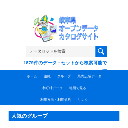
Skip to main content
1879件のデータ・セットから検索可能で
す
ホーム
組織
グループ
県内広域データ
市町村データ
地図で見る
利用方法・利用規約
リンク
ペ
メニューを飛ばして本文へ
ー
本
人気のグループ
ジ
の
文
先