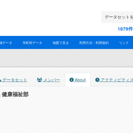
187
域データ
市町村データ
地図で見る
利用方法・利用規約
リンク
データセット
メンバー
About
アクティビティ
 健康福祉部