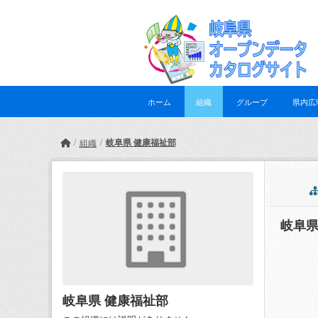
Skip to main content
ホーム
組織
グループ
県内広
岐阜県 健康福祉部
組織
岐阜県
岐阜県 健康福祉部