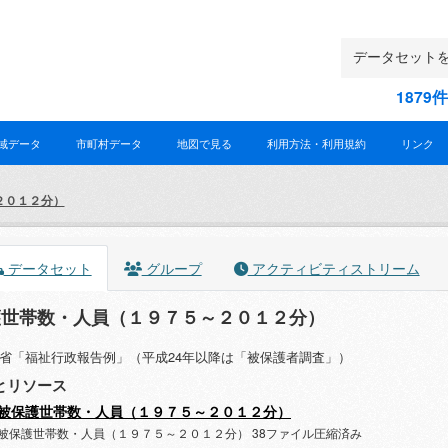
187
域データ
市町村データ
地図で見る
利用方法・利用規約
リンク
２０１２分）
データセット
グループ
アクティビティストリーム
護世帯数・人員（１９７５～２０１２分）
省「福祉行政報告例」（平成24年以降は「被保護者調査」）
とリソース
被保護世帯数・人員（１９７５～２０１２分）
被保護世帯数・人員（１９７５～２０１２分） 38ファイル圧縮済み