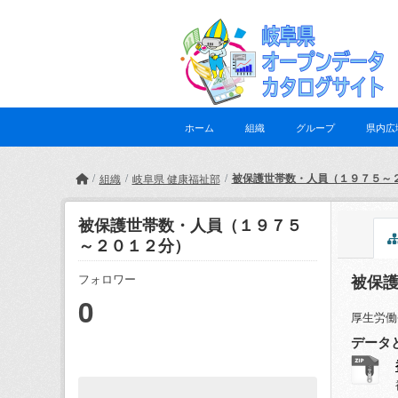
Skip to main content
ホーム
組織
グループ
県内広
被保護世帯数・人員（１９７５～
組織
岐阜県 健康福祉部
被保護世帯数・人員（１９７５
～２０１２分）
被保
フォロワー
0
厚生労働
データ