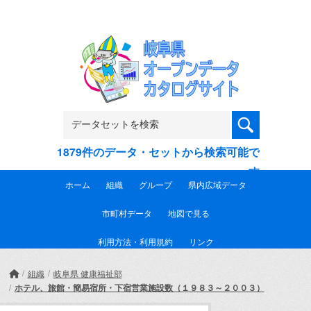
Skip to main content
1879件のデータ・セットから検索可能で
す
ホーム
組織
グループ
県内広域データ
市町村データ
地図で見る
利用方法・利用規約
リンク
組織
岐阜県 健康福祉部
ホテル、旅館・簡易宿所・下宿営業施設数（１９８３～２００３）