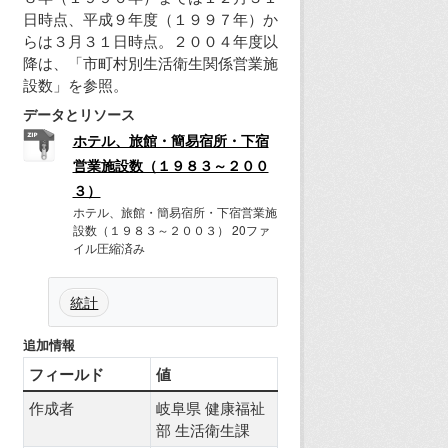
日時点、平成９年度（１９９７年）か
らは３月３１日時点。２００４年度以
降は、「市町村別生活衛生関係営業施
設数」を参照。
データとリソース
ホテル、旅館・簡易宿所・下宿
営業施設数（１９８３～２００
３）
ホテル、旅館・簡易宿所・下宿営業施
設数（１９８３～２００３） 20ファ
イル圧縮済み
統計
追加情報
フィールド
値
作成者
岐阜県 健康福祉
部 生活衛生課