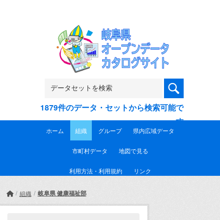
Skip to main content
1879件のデータ・セットから検索可能で
す
ホーム
組織
グループ
県内広域データ
市町村データ
地図で見る
利用方法・利用規約
リンク
岐阜県 健康福祉部
組織