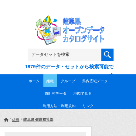
Skip to main content
1879件のデータ・セットから検索可能で
す
ホーム
組織
グループ
県内広域データ
市町村データ
地図で見る
利用方法・利用規約
リンク
岐阜県 健康福祉部
組織