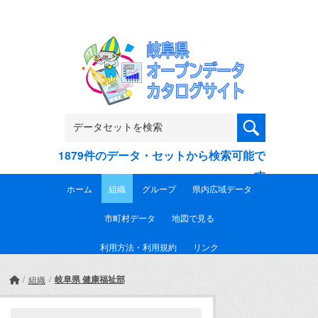
Skip to main content
1879件のデータ・セットから検索可能で
す
ホーム
組織
グループ
県内広域データ
市町村データ
地図で見る
利用方法・利用規約
リンク
岐阜県 健康福祉部
組織