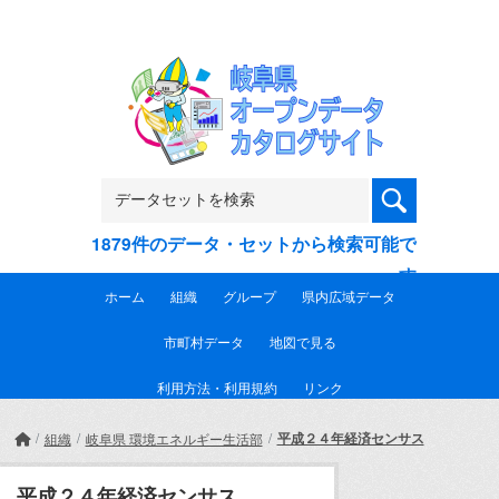
Skip to main content
1879件のデータ・セットから検索可能で
す
ホーム
組織
グループ
県内広域データ
市町村データ
地図で見る
利用方法・利用規約
リンク
平成２４年経済センサス
組織
岐阜県 環境エネルギー生活部
平成２４年経済センサス