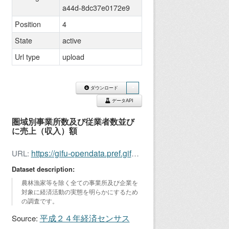
a44d-8dc37e0172e9
Position
4
State
active
Url type
upload
ダウンロード
データAPI
圏域別事業所数及び従業者数並び
に売上（収入）額
https://gifu-opendata.pref.gifu.lg.jp/dataset/8cc9fade-2c81-40d9-a44d-8dc37e0172e9/resource/9713ed6b-db06-4d0c-b5fd-8ac6e219e9e7/download/keisen201210.xlsx
URL:
Dataset description:
農林漁家等を除く全ての事業所及び企業を
対象に経済活動の実態を明らかにするため
の調査です。
平成２４年経済センサス
Source: