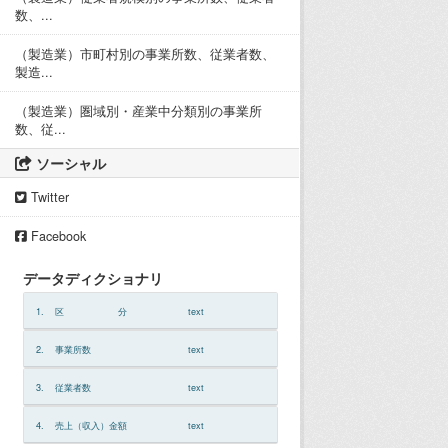
数、...
（製造業）市町村別の事業所数、従業者数、
製造...
（製造業）圏域別・産業中分類別の事業所
数、従...
ソーシャル
Twitter
Facebook
データディクショナリ
1.
区 分
text
2.
事業所数
text
3.
従業者数
text
4.
売上（収入）金額
text