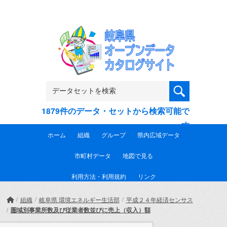
Skip to main content
1879件のデータ・セットから検索可能で
す
ホーム
組織
グループ
県内広域データ
市町村データ
地図で見る
利用方法・利用規約
リンク
組織
岐阜県 環境エネルギー生活部
平成２４年経済センサス
圏域別事業所数及び従業者数並びに売上（収入）額