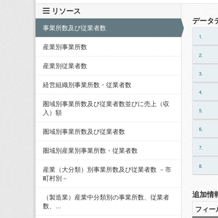
リソース
データ
事業所数及び従業者数
1.
産業別事業所数
2.
産業別従業者数
3.
経営組織別事業所数・従業者数
4.
圏域別事業所数及び従業者数並びに売上（収
5.
入）額
6.
圏域別事業所数及び従業者数
7.
圏域別産業別事業所数・従業者数
8.
産業（大分類）別事業所数及び従業者数 －市
町村別－
追加情
（製造業）産業中分類別の事業所数、従業者
数、...
フィー