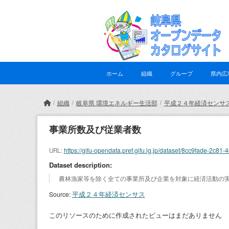
Skip to main content
ホーム
組織
グループ
県内広
組織
岐阜県 環境エネルギー生活部
平成２４年経済センサ
事業所数及び従業者数
https://gifu-opendata.pref.gifu.lg.jp/dataset/8cc9fade-
URL:
Dataset description:
農林漁家等を除く全ての事業所及び企業を対象に経済活動の
平成２４年経済センサス
Source:
このリソースのために作成されたビューはまだありません