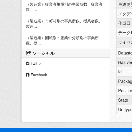
最終更
（製造業）従業者規模別の事業所数、従業者
数、...
メタデ
（製造業）市町村別の事業所数、従業者数、
作成日
製造...
データ
（製造業）圏域別・産業中分類別の事業所
ライセ
数、従...
ソーシャル
Datasto
Has vi
Twitter
Id
Facebook
Packag
Positio
State
Url typ