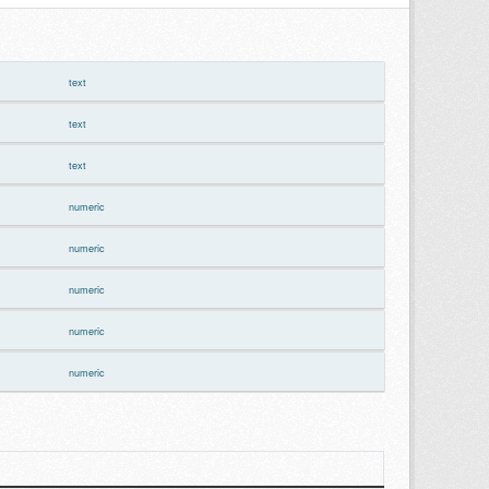
text
text
text
numeric
numeric
numeric
numeric
numeric