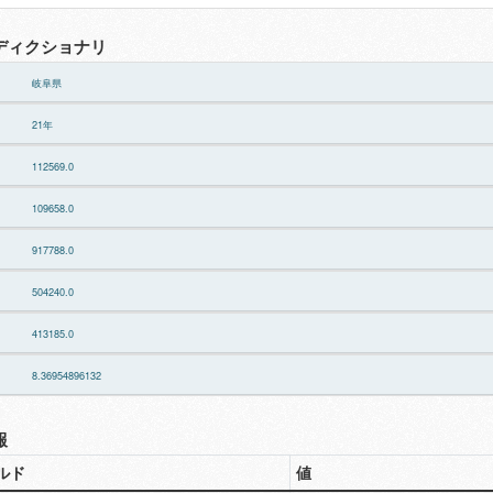
ディクショナリ
岐阜県
21年
112569.0
109658.0
917788.0
504240.0
413185.0
8.36954896132
報
ルド
値