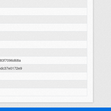
583f7096d68a
8dc37e0172e9