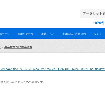
187
域データ
市町村データ
地図で見る
利用方法・利用規約
リンク
事業所数及び従業者数
ス
2c81-40d9-a44d-8dc37e0172e9/resource/1fac6ea6-f9db-4306-b2be-583f7096d68a/dow
実態を明らかにするための調査です。