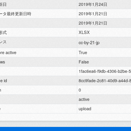
新日
2019年1月24日
ータ最終更新日時
2019年1月21日
2019年1月21日
形式
XLSX
ンス
cc-by-21-jp
re active
True
ews
False
1fac6ea6-f9db-4306-b2be-
e id
8cc9fade-2c81-40d9-a44d-
n
0
active
e
upload