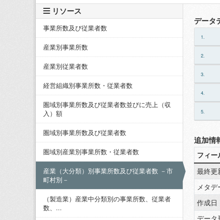
リソース
データ
事業所数及び従業者数
1.
産業別事業所数
2.
産業別従業者数
3.
経営組織別事業所数・従業者数
4.
圏域別事業所数及び従業者数並びに売上（収
5.
入）額
圏域別事業所数及び従業者数
追加情
圏域別産業別事業所数・従業者数
フィー
最終更
産業（大分類）別事業所数及び従業者数 －市
町村別－
メタデ
（製造業）産業中分類別の事業所数、従業者
作成日
数、...
データ