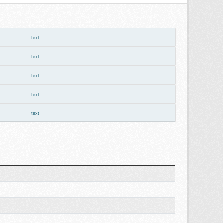
text
text
text
text
text