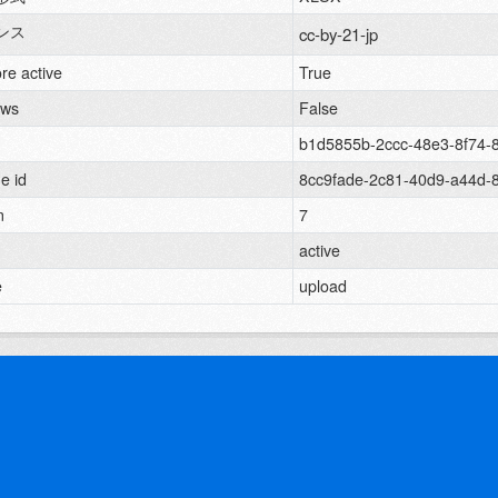
ンス
cc-by-21-jp
re active
True
ews
False
b1d5855b-2ccc-48e3-8f74-
e id
8cc9fade-2c81-40d9-a44d-
n
7
active
e
upload