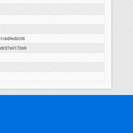
81cb6fed2c36
8dc37e0172e9