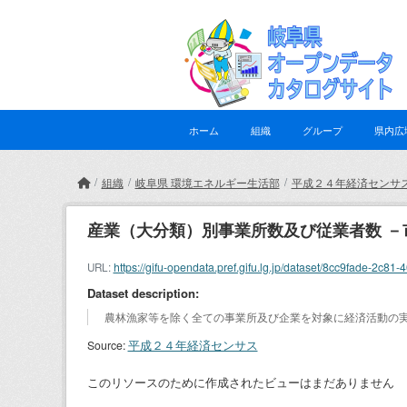
Skip to main content
ホーム
組織
グループ
県内広
組織
岐阜県 環境エネルギー生活部
平成２４年経済センサ
産業（大分類）別事業所数及び従業者数 －
https://gifu-opendata.pref.gifu.lg.jp/dataset/8cc9fade-
URL:
Dataset description:
農林漁家等を除く全ての事業所及び企業を対象に経済活動の
平成２４年経済センサス
Source:
このリソースのために作成されたビューはまだありません