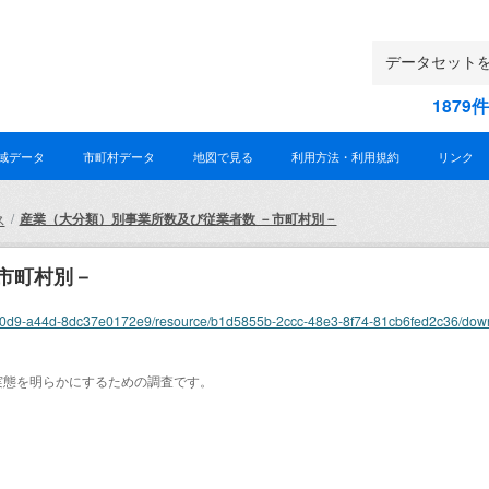
187
域データ
市町村データ
地図で見る
利用方法・利用規約
リンク
産業（大分類）別事業所数及び従業者数 －市町村別－
ス
市町村別－
2c81-40d9-a44d-8dc37e0172e9/resource/b1d5855b-2ccc-48e3-8f74-81cb6fed2c36/dow
実態を明らかにするための調査です。