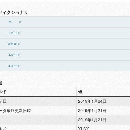
ディクショナリ
県 計
102073.0
882086.0
476618.0
404318.0
報
ルド
値
新日
2019年1月24日
ータ最終更新日時
2019年1月21日
2019年1月21日
形式
XLSX