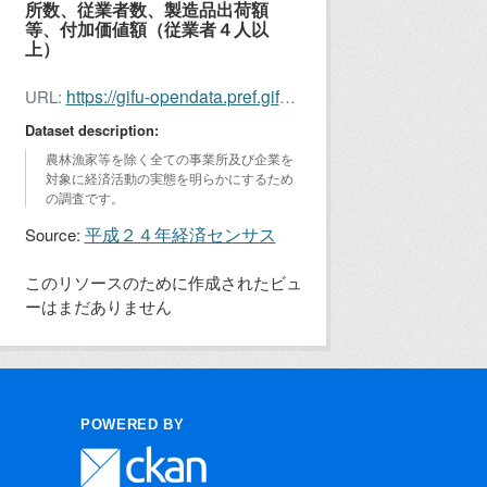
所数、従業者数、製造品出荷額
等、付加価値額（従業者４人以
上）
https://gifu-opendata.pref.gifu.lg.jp/dataset/8cc9fade-2c81-40d9-a44d-8dc37e0172e9/resource/80c4bbb3-524e-404c-9bc0-d1e7775355e7/download/keisen201216.xlsx
URL:
Dataset description:
農林漁家等を除く全ての事業所及び企業を
対象に経済活動の実態を明らかにするため
の調査です。
平成２４年経済センサス
Source:
このリソースのために作成されたビュ
ーはまだありません
POWERED BY