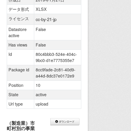
データ形式
XLSX
ライセンス
cc-by-21-jp
Datastore
False
active
Has views
False
Id
80c4bbb3-524e-404c-
9bc0-d1e7775355e7
Package id
8cc9fade-2c81-40d9-
a44d-8dc37e0172e9
Position
10
State
active
Url type
upload
（製造業）市
ダウンロード
町村別の事業