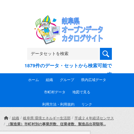
Skip to main content
1879件のデータ・セットから検索可能で
す
ホーム
組織
グループ
県内広域データ
市町村データ
地図で見る
利用方法・利用規約
リンク
組織
岐阜県 環境エネルギー生活部
平成２４年経済センサス
（製造業）市町村別の事業所数、従業者数、製造品出荷額等...