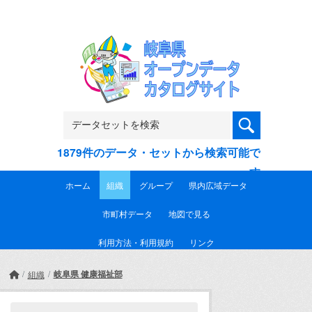
Skip to main content
1879件のデータ・セットから検索可能で
す
ホーム
組織
グループ
県内広域データ
市町村データ
地図で見る
利用方法・利用規約
リンク
岐阜県 健康福祉部
組織