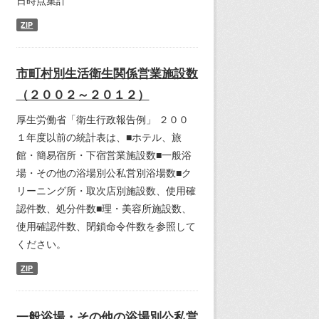
日時点集計
ZIP
市町村別生活衛生関係営業施設数
（２００２～２０１２）
厚生労働省「衛生行政報告例」 ２００
１年度以前の統計表は、■ホテル、旅
館・簡易宿所・下宿営業施設数■一般浴
場・その他の浴場別公私営別浴場数■ク
リーニング所・取次店別施設数、使用確
認件数、処分件数■理・美容所施設数、
使用確認件数、閉鎖命令件数を参照して
ください。
ZIP
一般浴場・その他の浴場別公私営