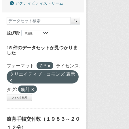
アクティビティストリーム
並び順
15 件のデータセットが見つかりま
した
フォーマット:
ZIP
ライセンス:
クリエイティブ・コモンズ 表示
タグ:
統計
フィルタ結果
療育手帳交付数（１９８３～２０
１２分）