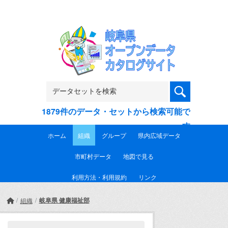
Skip to main content
1879件のデータ・セットから検索可能で
す
ホーム
組織
グループ
県内広域データ
市町村データ
地図で見る
利用方法・利用規約
リンク
岐阜県 健康福祉部
組織