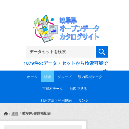
Skip to main content
1879件のデータ・セットから検索可能で
す
ホーム
組織
グループ
県内広域データ
市町村データ
地図で見る
利用方法・利用規約
リンク
岐阜県 健康福祉部
組織