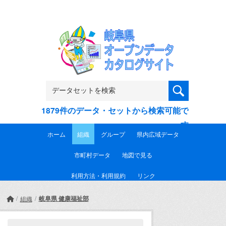
Skip to main content
1879件のデータ・セットから検索可能で
す
ホーム
組織
グループ
県内広域データ
市町村データ
地図で見る
利用方法・利用規約
リンク
岐阜県 健康福祉部
組織