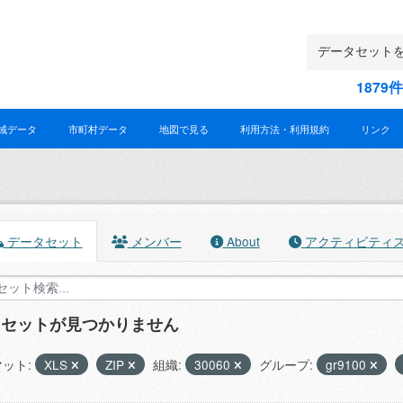
187
域データ
市町村データ
地図で見る
利用方法・利用規約
リンク
データセット
メンバー
About
アクティビティ
タセットが見つかりません
ット:
XLS
ZIP
組織:
30060
グループ:
gr9100