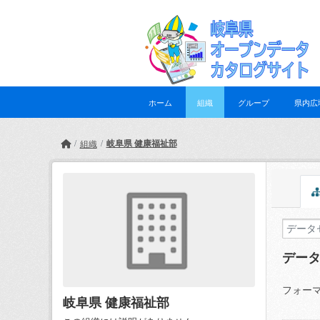
Skip to main content
ホーム
組織
グループ
県内広
岐阜県 健康福祉部
組織
デー
フォーマ
岐阜県 健康福祉部