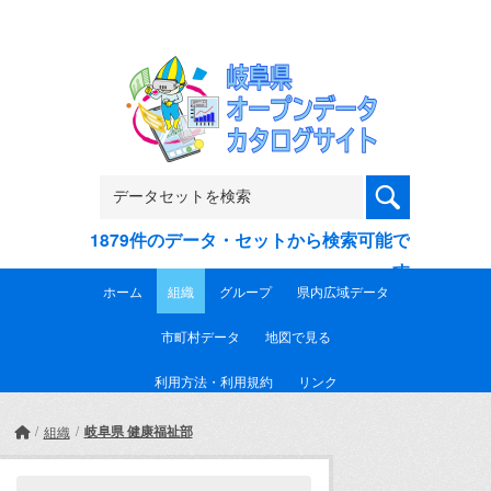
Skip to main content
1879件のデータ・セットから検索可能で
す
ホーム
組織
グループ
県内広域データ
市町村データ
地図で見る
利用方法・利用規約
リンク
岐阜県 健康福祉部
組織