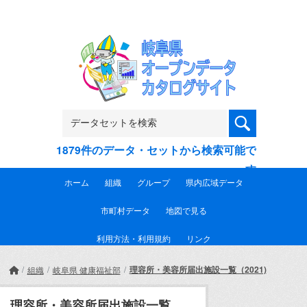
Skip to main content
1879件のデータ・セットから検索可能で
す
ホーム
組織
グループ
県内広域データ
市町村データ
地図で見る
利用方法・利用規約
リンク
理容所・美容所届出施設一覧（2021)
組織
岐阜県 健康福祉部
理容所・美容所届出施設一覧