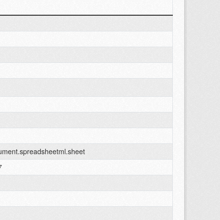
cument.spreadsheetml.sheet
7