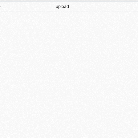
e
upload