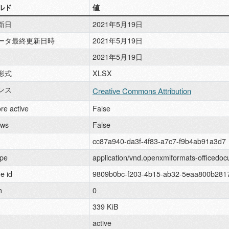
ルド
値
新日
2021年5月19日
ータ最終更新日時
2021年5月19日
2021年5月19日
形式
XLSX
ンス
Creative Commons Attribution
re active
False
ews
False
cc87a940-da3f-4f83-a7c7-f9b4ab91a3d7
pe
application/vnd.openxmlformats-officedo
e id
9809b0bc-f203-4b15-ab32-5eaa800b281
n
0
339 KiB
active