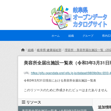
Skip to main content
ホーム
組織
グループ
県内広
組織
岐阜県 健康福祉部
理容所・美容所届出施設一覧（202
美容所全届出施設一覧表（令和3年3月31日
https://gifu-opendata.pref.gifu.lg.jp/dataset/9809b0bc-
URL:
令和3年3月31日現在における美容所全届出施設一覧表
このリソースのために作成されたビューはまだありません
リソース
追加情
美容所全届出施設一覧表（令和3年3月31日現