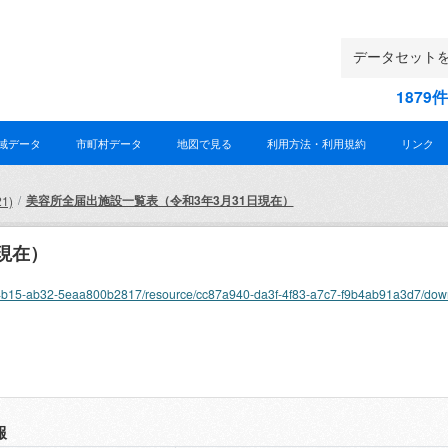
187
域データ
市町村データ
地図で見る
利用方法・利用規約
リンク
美容所全届出施設一覧表（令和3年3月31日現在）
1)
現在）
f203-4b15-ab32-5eaa800b2817/resource/cc87a940-da3f-4f83-a7c7-f9b4ab91a3d7/dow
報