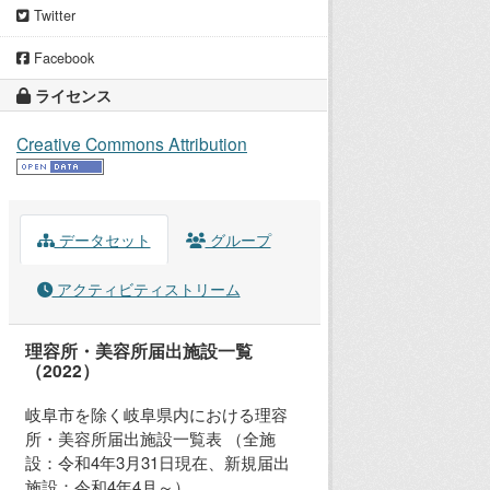
Twitter
Facebook
ライセンス
Creative Commons Attribution
データセット
グループ
アクティビティストリーム
理容所・美容所届出施設一覧
（2022）
岐阜市を除く岐阜県内における理容
所・美容所届出施設一覧表 （全施
設：令和4年3月31日現在、新規届出
施設：令和4年4月～）