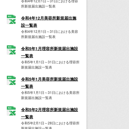
令和4年12月1日～31日における理容
所新規届出施設一覧表
令和4年12月美容所新規届出施
設一覧表
令和4年12月1日～31日における美容
所新規届出施設一覧表
令和5年1月理容所新規届出施設
一覧表
令和5年1月1日～31日における理容所
新規届出施設一覧表
令和5年1月美容所新規届出施設
一覧表
令和5年1月1日～31日における美容所
新規届出施設一覧表
令和5年2月理容所新規届出施設
一覧表
令和5年2月1日～28日における理容所
新規届出施設一覧表