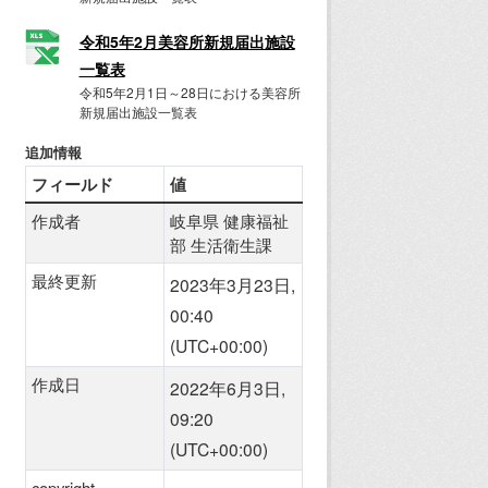
令和5年2月美容所新規届出施設
一覧表
令和5年2月1日～28日における美容所
新規届出施設一覧表
追加情報
フィールド
値
作成者
岐阜県 健康福祉
部 生活衛生課
最終更新
2023年3月23日,
00:40
(UTC+00:00)
作成日
2022年6月3日,
09:20
(UTC+00:00)
copyright