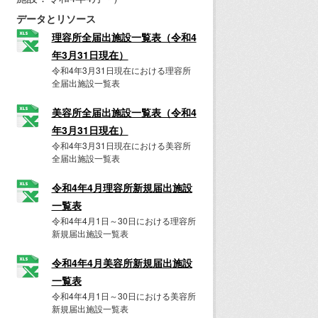
データとリソース
理容所全届出施設一覧表（令和4
年3月31日現在）
令和4年3月31日現在における理容所
全届出施設一覧表
美容所全届出施設一覧表（令和4
年3月31日現在）
令和4年3月31日現在における美容所
全届出施設一覧表
令和4年4月理容所新規届出施設
一覧表
令和4年4月1日～30日における理容所
新規届出施設一覧表
令和4年4月美容所新規届出施設
一覧表
令和4年4月1日～30日における美容所
新規届出施設一覧表