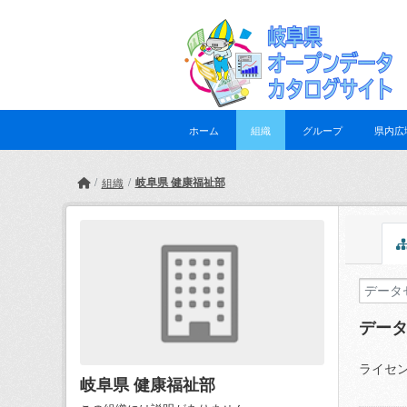
Skip to main content
ホーム
組織
グループ
県内広
岐阜県 健康福祉部
組織
デー
ライセン
岐阜県 健康福祉部