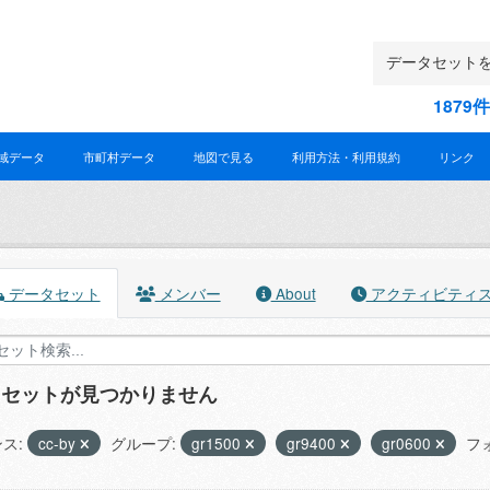
187
域データ
市町村データ
地図で見る
利用方法・利用規約
リンク
データセット
メンバー
About
アクティビティ
タセットが見つかりません
ス:
cc-by
グループ:
gr1500
gr9400
gr0600
フ