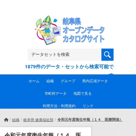
Skip to main content
1879件のデータ・セットから検索可能で
す
ホーム
組織
グループ
県内広域データ
市町村データ
地図で見る
利用方法・利用規約
リンク
令和元年度衛生年報（１４ 医療関係）
組織
岐阜県 健康福祉部
令和元年度衛生年報（１４ 医