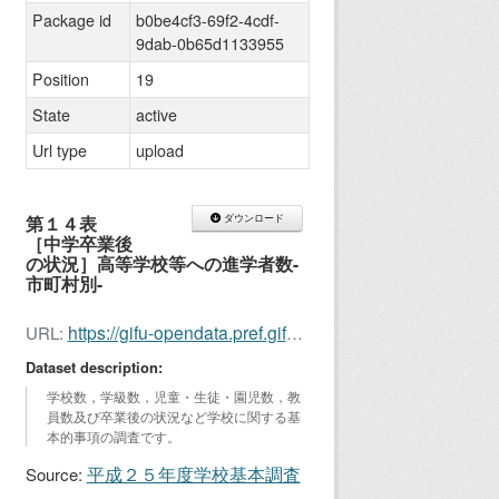
Package id
b0be4cf3-69f2-4cdf-
9dab-0b65d1133955
Position
19
State
active
Url type
upload
第１４表
ダウンロード
［中学卒業後
の状況］高等学校等への進学者数-
市町村別-
https://gifu-opendata.pref.gifu.lg.jp/dataset/b0be4cf3-69f2-4cdf-9dab-0b65d1133955/resource/ecb41970-067f-4d25-ae21-211144c43745/download/kihon201314.xls
URL:
Dataset description:
学校数，学級数，児童・生徒・園児数，教
員数及び卒業後の状況など学校に関する基
本的事項の調査です。
平成２５年度学校基本調査
Source: