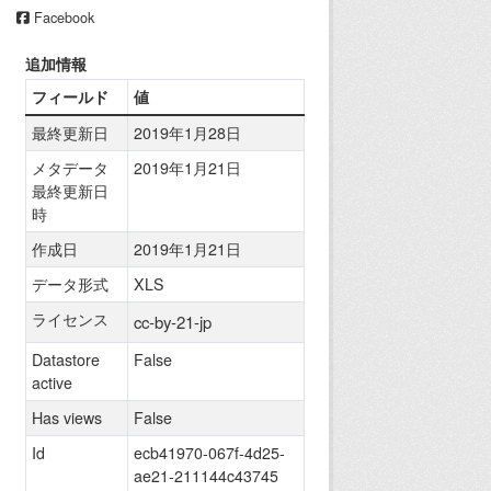
Facebook
追加情報
フィールド
値
最終更新日
2019年1月28日
メタデータ
2019年1月21日
最終更新日
時
作成日
2019年1月21日
データ形式
XLS
ライセンス
cc-by-21-jp
Datastore
False
active
Has views
False
Id
ecb41970-067f-4d25-
ae21-211144c43745