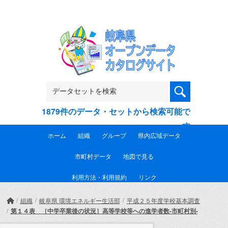
Skip to main content
1879件のデータ・セットから検索可能で
す
ホーム
組織
グループ
県内広域データ
市町村データ
地図で見る
利用方法・利用規約
リンク
組織
岐阜県 環境エネルギー生活部
平成２５年度学校基本調査
第１４表 ［中学卒業後の状況］高等学校等への進学者数-市町村別-