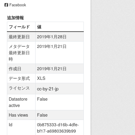
Facebook
追加情報
フィールド
値
最終更新日
2019年1月28日
メタデータ
2019年1月21日
最終更新日
時
作成日
2019年1月21日
データ形式
XLS
ライセンス
cc-by-21-jp
Datastore
False
active
Has views
False
Id
0b875333-d16b-4dfe-
bf17-a69803639b99