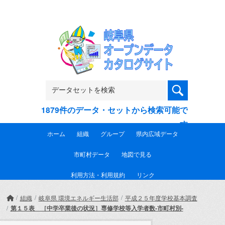
Skip to main content
1879件のデータ・セットから検索可能で
す
ホーム
組織
グループ
県内広域データ
市町村データ
地図で見る
利用方法・利用規約
リンク
組織
岐阜県 環境エネルギー生活部
平成２５年度学校基本調査
第１５表 ［中学卒業後の状況］専修学校等入学者数-市町村別-