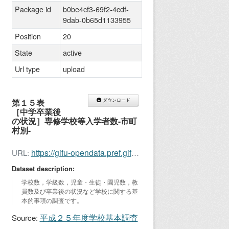
Package id
b0be4cf3-69f2-4cdf-
9dab-0b65d1133955
Position
20
State
active
Url type
upload
第１５表
ダウンロード
［中学卒業後
の状況］専修学校等入学者数-市町
村別-
https://gifu-opendata.pref.gifu.lg.jp/dataset/b0be4cf3-69f2-4cdf-9dab-0b65d1133955/resource/0b875333-d16b-4dfe-bf17-a69803639b99/download/kihon201315.xls
URL:
Dataset description:
学校数，学級数，児童・生徒・園児数，教
員数及び卒業後の状況など学校に関する基
本的事項の調査です。
平成２５年度学校基本調査
Source: