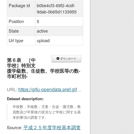
Package id
b0be4cf3-69f2-4cdf-
9dab-0b65d1133955
Position
5
State
active
Url type
upload
第６表 ［中
ダウンロード
学校］特別支
援学級数、生徒数、学校医等の数-
市町村別-
https://gifu-opendata.pref.gifu.lg.jp/dataset/b0be4cf3-69f2-4cdf-9dab-0b65d1133955/resource/2b46b2a3-636d-46be-99d0-81eb7cdfafd9/download/kihon20136.xls
URL:
Dataset description:
学校数，学級数，児童・生徒・園児数，教
員数及び卒業後の状況など学校に関する基
本的事項の調査です。
平成２５年度学校基本調査
Source: