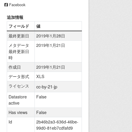
Facebook
追加情報
フィールド
値
最終更新日
2019年1月28日
メタデータ
2019年1月21日
最終更新日
時
作成日
2019年1月21日
データ形式
XLS
ライセンス
cc-by-21-jp
Datastore
False
active
Has views
False
Id
2b46b2a3-636d-46be-
99d0-81eb7cdfafd9