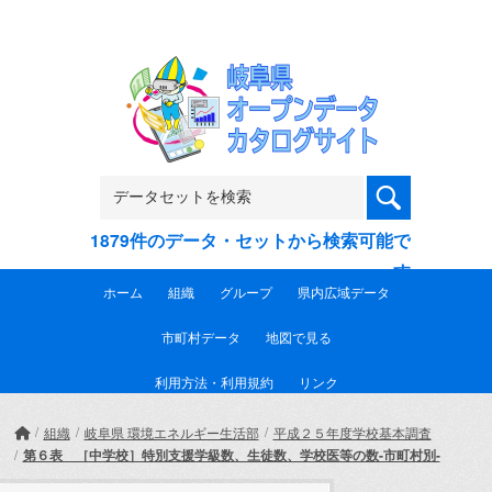
Skip to main content
1879件のデータ・セットから検索可能で
す
ホーム
組織
グループ
県内広域データ
市町村データ
地図で見る
利用方法・利用規約
リンク
組織
岐阜県 環境エネルギー生活部
平成２５年度学校基本調査
第６表 ［中学校］特別支援学級数、生徒数、学校医等の数-市町村別-