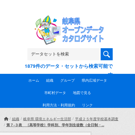
Skip to main content
1879件のデータ・セットから検索可能で
す
ホーム
組織
グループ
県内広域データ
市町村データ
地図で見る
利用方法・利用規約
リンク
組織
岐阜県 環境エネルギー生活部
平成２５年度学校基本調査
第７-３表 ［高等学校］学科別、学年別生徒数（全日制・...