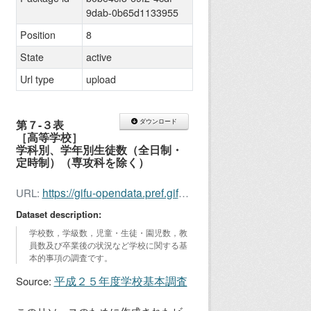
9dab-0b65d1133955
Position
8
State
active
Url type
upload
第７-３表
ダウンロード
［高等学校］
学科別、学年別生徒数（全日制・
定時制）（専攻科を除く）
https://gifu-opendata.pref.gifu.lg.jp/dataset/b0be4cf3-69f2-4cdf-9dab-0b65d1133955/resource/e5fdb8b1-9ee8-4516-93e9-e31eff35da95/download/kihon20137-3.xls
URL:
Dataset description:
学校数，学級数，児童・生徒・園児数，教
員数及び卒業後の状況など学校に関する基
本的事項の調査です。
平成２５年度学校基本調査
Source: