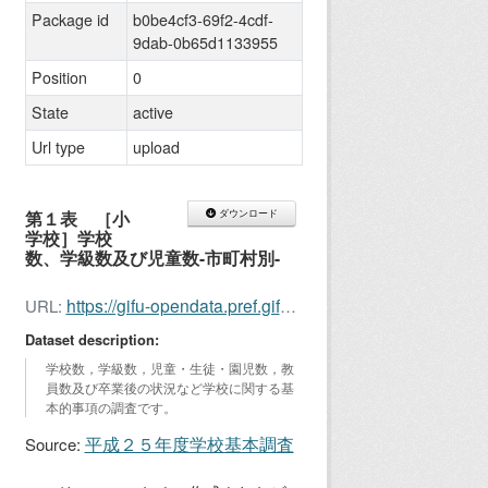
Package id
b0be4cf3-69f2-4cdf-
9dab-0b65d1133955
Position
0
State
active
Url type
upload
第１表 ［小
ダウンロード
学校］学校
数、学級数及び児童数-市町村別-
https://gifu-opendata.pref.gifu.lg.jp/dataset/b0be4cf3-69f2-4cdf-9dab-0b65d1133955/resource/4e9964b1-95ad-4fe6-96d5-299eea9d08b6/download/kihon20131.xls
URL:
Dataset description:
学校数，学級数，児童・生徒・園児数，教
員数及び卒業後の状況など学校に関する基
本的事項の調査です。
平成２５年度学校基本調査
Source: