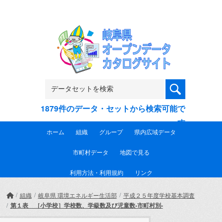
Skip to main content
1879件のデータ・セットから検索可能で
す
ホーム
組織
グループ
県内広域データ
市町村データ
地図で見る
利用方法・利用規約
リンク
組織
岐阜県 環境エネルギー生活部
平成２５年度学校基本調査
第１表 ［小学校］学校数、学級数及び児童数-市町村別-