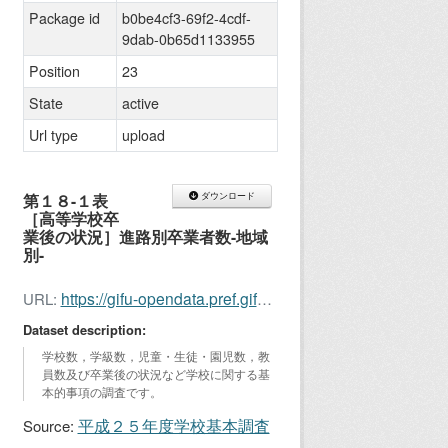
Package id
b0be4cf3-69f2-4cdf-
9dab-0b65d1133955
Position
23
State
active
Url type
upload
第１８-１表
ダウンロード
［高等学校卒
業後の状況］進路別卒業者数-地域
別-
https://gifu-opendata.pref.gifu.lg.jp/dataset/b0be4cf3-69f2-4cdf-9dab-0b65d1133955/resource/60a9cabd-748e-4d45-9245-6d05113f30ab/download/kihon201318-1.xls
URL:
Dataset description:
学校数，学級数，児童・生徒・園児数，教
員数及び卒業後の状況など学校に関する基
本的事項の調査です。
平成２５年度学校基本調査
Source: