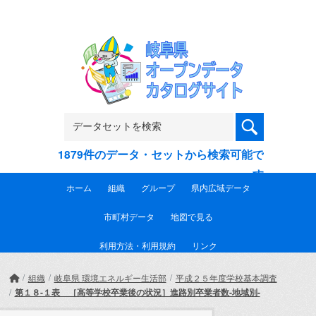
Skip to main content
1879件のデータ・セットから検索可能で
す
ホーム
組織
グループ
県内広域データ
市町村データ
地図で見る
利用方法・利用規約
リンク
組織
岐阜県 環境エネルギー生活部
平成２５年度学校基本調査
第１８-１表 ［高等学校卒業後の状況］進路別卒業者数-地域別-