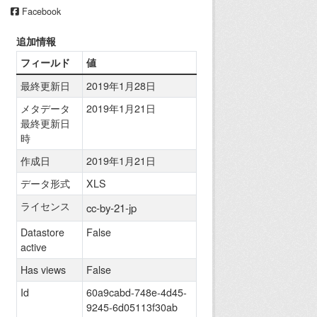
Facebook
追加情報
フィールド
値
最終更新日
2019年1月28日
メタデータ
2019年1月21日
最終更新日
時
作成日
2019年1月21日
データ形式
XLS
ライセンス
cc-by-21-jp
Datastore
False
active
Has views
False
Id
60a9cabd-748e-4d45-
9245-6d05113f30ab