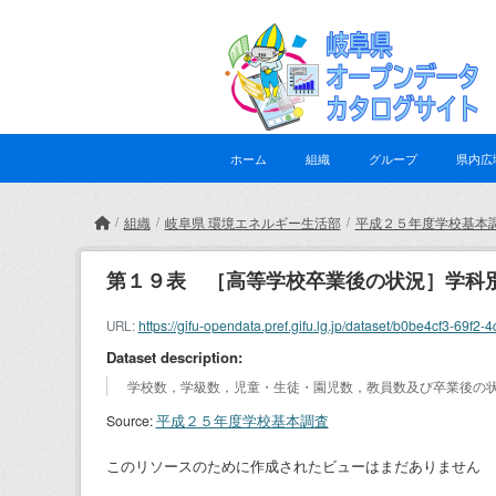
Skip to main content
ホーム
組織
グループ
県内広
組織
岐阜県 環境エネルギー生活部
平成２５年度学校基本
第１９表 ［高等学校卒業後の状況］学科
https://gifu-opendata.pref.gifu.lg.jp/dataset/b0be4cf3-
URL:
Dataset description:
学校数，学級数，児童・生徒・園児数，教員数及び卒業後の
平成２５年度学校基本調査
Source:
このリソースのために作成されたビューはまだありません