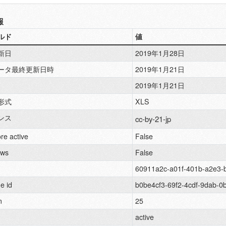
報
ルド
値
新日
2019年1月28日
ータ最終更新日時
2019年1月21日
2019年1月21日
形式
XLS
ンス
cc-by-21-jp
re active
False
ews
False
60911a2c-a01f-401b-a2e3-
e id
b0be4cf3-69f2-4cdf-9dab-
n
25
active