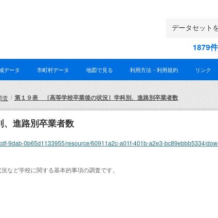
187
域データ
市町村データ
地図で見る
利用方法・利用規約
リンク
第１９表 ［高等学校卒業後の状況］学科別、進路別卒業者数
調査
別、進路別卒業者数
69f2-4cdf-9dab-0b65d1133955/resource/60911a2c-a01f-401b-a2e3-bc89ebbb5334/dow
状況など学校に関する基本的事項の調査です。