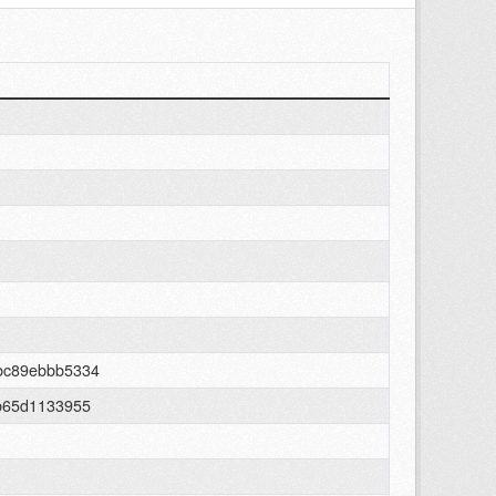
bc89ebbb5334
0b65d1133955