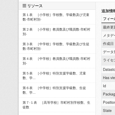
リソース
追加情
第１表 ［小学校］学校数、学級数及び児童
フィー
数-市町村別-
最終更
第２表 ［小学校］教員数及び職員数-市町村
別-
メタデ
作成日
第３表 ［中学校］学校数、学級数及び生徒
数-市町村別-
データ
第４表 ［中学校］教員数及び職員数-市町村
ライセ
別-
Datasto
第５表 ［小学校］特別支援学級数、児童
Has vi
数、学...
Id
第６表 ［中学校］特別支援学級数、生徒
数、学...
Packag
Positio
第７-１表 ［高等学校］市町村別学校数、生
徒数
State