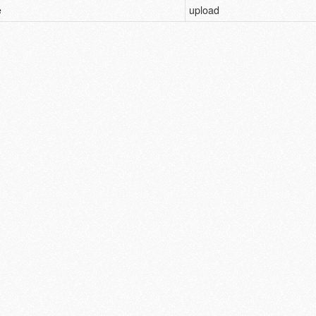
e
upload