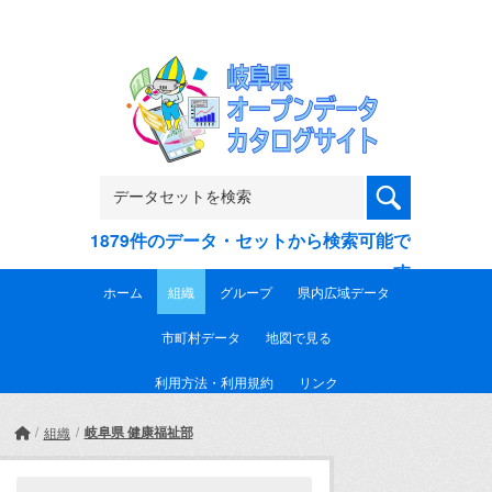
Skip to main content
1879件のデータ・セットから検索可能で
す
ホーム
組織
グループ
県内広域データ
市町村データ
地図で見る
利用方法・利用規約
リンク
岐阜県 健康福祉部
組織