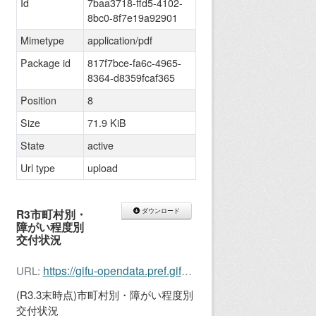
Id
7baa3718-ffd5-4102-
8bc0-8f7e19a92901
Mimetype
application/pdf
Package id
817f7bce-fa6c-4965-
8364-d8359fcaf365
Position
8
Size
71.9 KiB
State
active
Url type
upload
R3市町村別・
ダウンロード
障がい程度別
交付状況
https://gifu-opendata.pref.gifu.lg.jp/dataset/817f7bce-fa6c-4965-8364-d8359fcaf365/resource/7baa3718-ffd5-4102-8bc0-8f7e19a92901/download/r3.3.pdf
URL:
(R3.3末時点)市町村別・障がい程度別
交付状況