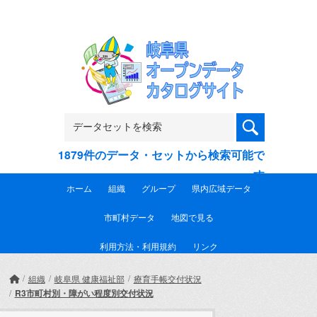
Skip to main content
1879件のデータ・セットから検索可能で
す
ホーム
組織
グループ
県内広域データ
市町村データ
地図で見る
利用方法・利用規約
リンク
組織
岐阜県 健康福祉部
療育手帳交付状況
R3市町村別・障がい程度別交付状況