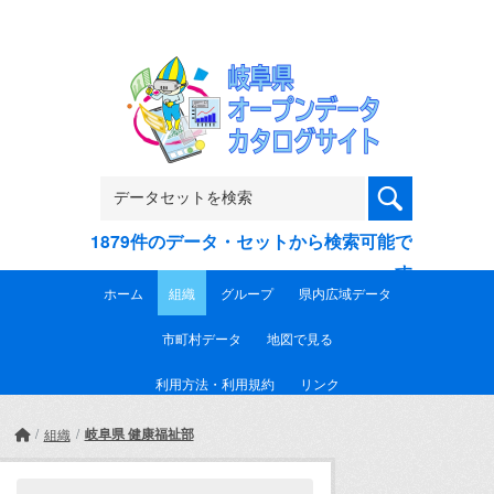
Skip to main content
1879件のデータ・セットから検索可能で
す
ホーム
組織
グループ
県内広域データ
市町村データ
地図で見る
利用方法・利用規約
リンク
岐阜県 健康福祉部
組織