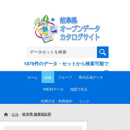
Skip to main content
1879件のデータ・セットから検索可能で
す
ホーム
組織
グループ
県内広域データ
市町村データ
地図で見る
利用方法・利用規約
リンク
岐阜県 健康福祉部
組織