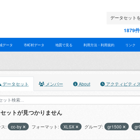
187
域データ
市町村データ
地図で見る
利用方法・利用規約
リンク
データセット
メンバー
About
アクティビティ
タセットが見つかりません
ス:
cc-by
フォーマット:
XLSX
グループ:
gr1500
gr