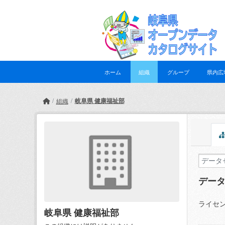
Skip to main content
ホーム
組織
グループ
県内広
岐阜県 健康福祉部
組織
デー
ライセン
岐阜県 健康福祉部