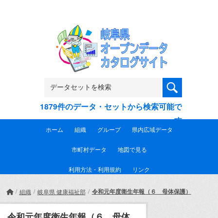
Skip to main content
1879件のデータ・セットから検索可能で
す
ホーム
組織
グループ
県内広域データ
市町村データ
地図で見る
利用方法・利用規約
リンク
令和元年度衛生年報（６ 母体保護）
組織
岐阜県 健康福祉部
令和元年度衛生年報（６ 母体