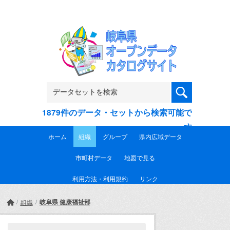
Skip to main content
1879件のデータ・セットから検索可能で
す
ホーム
組織
グループ
県内広域データ
市町村データ
地図で見る
利用方法・利用規約
リンク
岐阜県 健康福祉部
組織