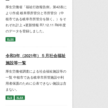
厚生労働省「福祉行政報告例」第42表に
より作成 岐阜県所管分と市所管分（中
核市である岐阜市所管分を除く。）をそ
れぞれ計上 ※更新情報 R7.12.11 R6年度
のデータを登録しました。
XLSX
令和3年（2021年）５月社会福祉
施設等一覧
厚生労働省調査による社会福祉施設等の
一覧 中核市である岐阜市所管施設や利
用者保護のために公表できない施設は含
まない。
XLS
XLSX