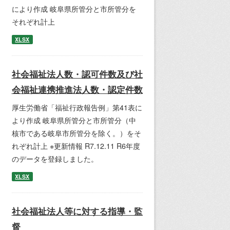
により作成 岐阜県所管分と市所管分を
それぞれ計上
XLSX
社会福祉法人数・認可件数及び社
会福祉連携推進法人数・認定件数
厚生労働省「福祉行政報告例」第41表に
より作成 岐阜県所管分と市所管分（中
核市である岐阜市所管分を除く。）をそ
れぞれ計上 ※更新情報 R7.12.11 R6年度
のデータを登録しました。
XLSX
社会福祉法人等に対する指導・監
督