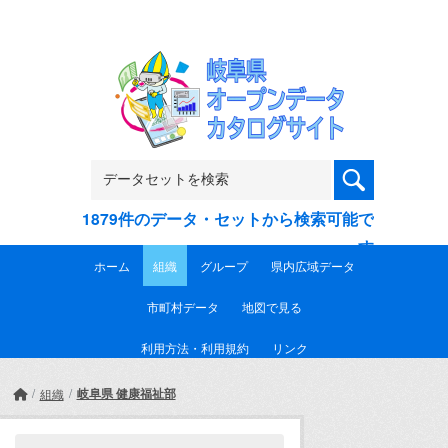
Skip to main content
1879件のデータ・セットから検索可能で
す
ホーム
組織
グループ
県内広域データ
市町村データ
地図で見る
利用方法・利用規約
リンク
岐阜県 健康福祉部
組織