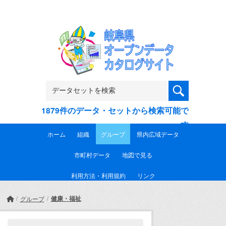
Skip to main content
1879件のデータ・セットから検索可能で
す
ホーム
組織
グループ
県内広域データ
市町村データ
地図で見る
利用方法・利用規約
リンク
健康・福祉
グループ