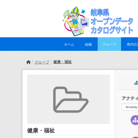
Skip to main content
ホーム
組織
グループ
県内広
健康・福祉
グループ
アクテ
健康・福祉