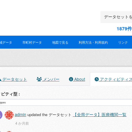
187
域データ
市町村データ
地図で見る
利用方法・利用規約
リンク
データセット
メンバー
About
アクティビティ
ィビティ型
admin
【全県データ】医療機関一覧
updated the データセット
4 か月前