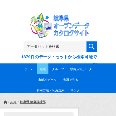
Skip to main content
1879件のデータ・セットから検索可能で
す
ホーム
組織
グループ
県内広域データ
市町村データ
地図で見る
利用方法・利用規約
リンク
岐阜県 健康福祉部
組織