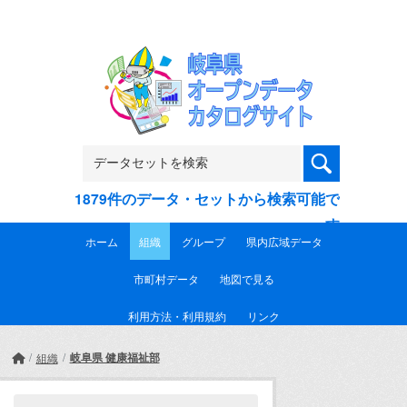
Skip to main content
1879件のデータ・セットから検索可能で
す
ホーム
組織
グループ
県内広域データ
市町村データ
地図で見る
利用方法・利用規約
リンク
岐阜県 健康福祉部
組織