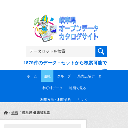
Skip to main content
1879件のデータ・セットから検索可能で
す
ホーム
組織
グループ
県内広域データ
市町村データ
地図で見る
利用方法・利用規約
リンク
岐阜県 健康福祉部
組織